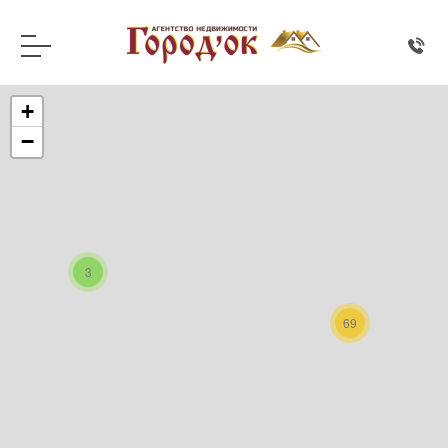
+
−
3
69