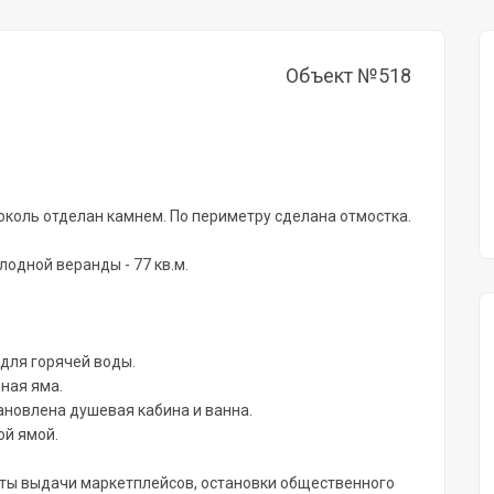
Объект №518
околь отделан камнем. По периметру сделана отмостка.
лодной веранды - 77 кв.м.
 для горячей воды.
ная яма.
ановлена душевая кабина и ванна.
ой ямой.
нкты выдачи маркетплейсов, остановки общественного