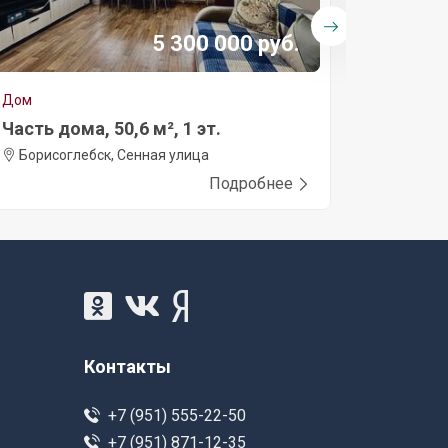
5 300 000 руб.
Дом
Дом
Часть дома, 50,6 м², 1 эт.
Дом, 74,
Борисоглебск, Сенная улица
Борисог
Подробнее
Контакты
+7 (951) 555-22-50
+7 (951) 871-12-35