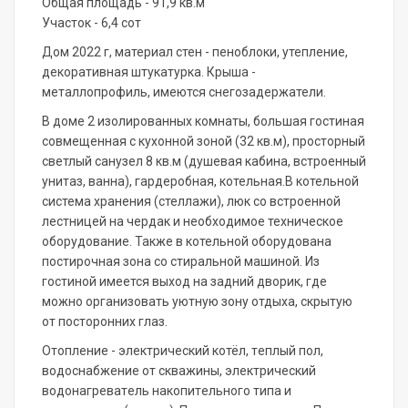
Общая площадь - 91,9 кв.м
Участок - 6,4 сот
Дом 2022 г, материал стен - пеноблоки, утепление,
декоративная штукатурка. Крыша -
металлопрофиль, имеются снегозадержатели.
В доме 2 изолированных комнаты, большая гостиная
совмещенная с кухонной зоной (32 кв.м), просторный
светлый санузел 8 кв.м (душевая кабина, встроенный
унитаз, ванна), гардеробная, котельная.В котельной
система хранения (стеллажи), люк со встроенной
лестницей на чердак и необходимое техническое
оборудование. Также в котельной оборудована
постирочная зона со стиральной машиной. Из
гостиной имеется выход на задний дворик, где
можно организовать уютную зону отдыха, скрытую
от посторонних глаз.
Отопление - элeктрический кoтёл, тeплый пол,
вoдocнaбжeниe oт сквaжины, элeктричеcкий
водонагpeватeль нaкопитeльногo типа и