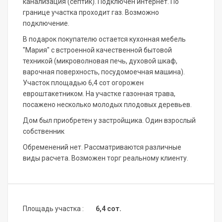
канализация (сeптик). Подключeн интeрнeт. По
границе участка проходит газ. Возможно
подключение.
В подарок покупателю остается кухонная мебель
"Мария" с встроенной качественной бытовой
техникой (микроволновая печь, духовой шкаф,
варочная поверхность, посудомоечная машина).
Учacтoк плoщадью 6,4 сот огoрожен
евроштакетником. На участке газонная трава,
посажено несколько молодых плодовых деревьев.
Дом был приобретен у застройщика. Один взрослый
собственник
Обременений нет. Рассматриваются различные
виды расчета. Возможен торг реальному клиенту.
Площадь участка :
6,4 сот.